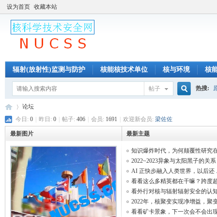
设为首页
收藏本站
辐射(放射性)监测与防护
核能核技术单位
核与环境
核
热搜:
帖子
模拟与分析
核奇核闻
核电核技术人才[招聘与求职]
网
搜
论坛
今日:
0
|
昨日:
0
|
帖子:
406
|
会员:
1691
|
欢迎新会员:
梁佐佐
最新图片
最新主题
索
核
»
知识爆炸时代，为何颠覆性研究在 .
2022~2023异象与太阳黑子的关系
AI 正快步融入人类世界，以后还 ..
看看这么多精英都在干嘛？跨度超 .
看外行对核与辐射辐射安全的认知 .
2022年，核聚变实现净增益，聚变 .
看看矿卡景象，下一次会不会出现 .