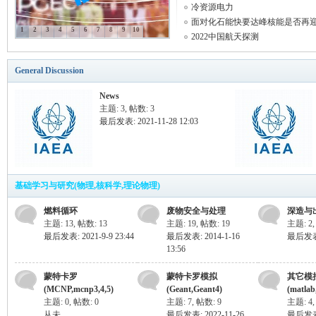
冷资源电力
面对化石能快要达峰核能是否再迎 .
1
2
3
4
5
6
7
8
9
10
2022中国航天探测
科
General Discussion
News
主题: 3
,
帖数: 3
最后发表: 2021-11-28 12:03
学
基础学习与研究(物理,核科学,理论物理)
燃料循环
废物安全与处理
深造与
主题: 13
,
帖数: 13
主题: 19
,
帖数: 19
主题: 2
最后发表: 2021-9-9 23:44
最后发表: 2014-1-16
最后发表: 
13:56
蒙特卡罗
蒙特卡罗模拟
其它模
(MCNP,mcnp3,4,5)
(Geant,Geant4)
(matlab,
主题: 0
,
帖数: 0
主题: 7
,
帖数: 9
主题: 4
从未
最后发表: 2022-11-26
最后发表: 