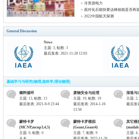
冷资源电力
面对化石能快要达峰核能是否再迎 .
1
2
3
4
5
6
7
8
9
10
2022中国航天探测
科
General Discussion
News
主题: 3
,
帖数: 3
最后发表: 2021-11-28 12:03
学
基础学习与研究(物理,核科学,理论物理)
燃料循环
废物安全与处理
深造与
主题: 13
,
帖数: 13
主题: 19
,
帖数: 19
主题: 2
最后发表: 2021-9-9 23:44
最后发表: 2014-1-16
最后发表: 
13:56
蒙特卡罗
蒙特卡罗模拟
其它模
(MCNP,mcnp3,4,5)
(Geant,Geant4)
(matlab,
主题: 0
,
帖数: 0
主题: 7
,
帖数: 9
主题: 4
从未
最后发表: 2022-11-26
最后发表: 