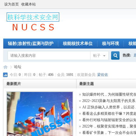
设为首页
收藏本站
辐射(放射性)监测与防护
核能核技术单位
核与环境
核
热搜:
帖子
模拟与分析
核奇核闻
核电核技术人才[招聘与求职]
网
搜
论坛
今日:
0
|
昨日:
0
|
帖子:
406
|
会员:
1691
|
欢迎新会员:
梁佐佐
最新图片
最新主题
索
核
»
知识爆炸时代，为何颠覆性研究在 .
2022~2023异象与太阳黑子的关系
AI 正快步融入人类世界，以后还 ..
看看这么多精英都在干嘛？跨度超 .
看外行对核与辐射辐射安全的认知 .
2022年，核聚变实现净增益，聚变 .
看看矿卡景象，下一次会不会出现 .